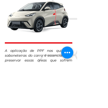
A aplicação de PPF nas quinas e
saboneteiras do carro é essencial para
preservar essas áreas que sofrem
maior desgaste no uso diário. Por
serem zonas de alto contato — como
ao abrir portas ou lavar o veículo —,
estão mais propensas a riscos, batidas
leves e descascamentos da pintura.
O PPF da Woit atua como uma
barreira invisível, protegendo contra
danos sem comprometer a estética