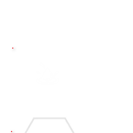
Lavagem manual técnica com
microfibra, escovas, pinceis e
CarPro Reset.
Aplicação do CarPro HydrO2
Foam para hidro-repelência.